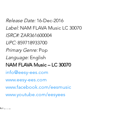
Release Date: 
16-Dec-2016
Label: 
NAM FLAVA Music LC 30070
ISRC#: 
ZAR361600004
UPC: 
859718933700
Primary Genre: 
Pop
Language: 
English
NAM FLAVA Music – LC 30070
info@eesy-ees.com
www.eesy-ees.com
www.facebook.com/eesmusic
www.youtube.com/eesyees
News