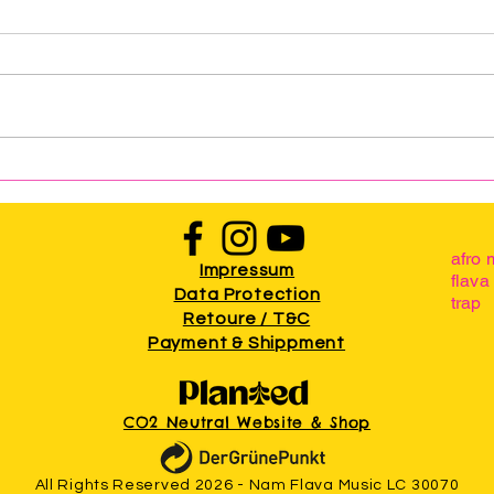
MAM
“NAM FLAVA” City Tours now
in Swakopmund
afro 
Impressum
flava
Data Protection
trap
Retoure / T&C
Payment & Shippment
CO2 Neutral Website & Shop
All Rights Reserved 2026 - Nam Flava Music LC 30070