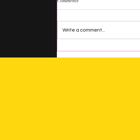
Comments
Write a comment...
EES is NAMBUKO
Ambassador