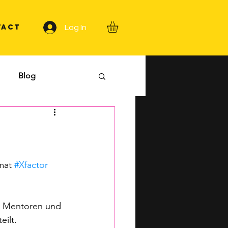
TACT
Log In
Blog
mat 
#Xfactor
u Mentoren und 
eilt.