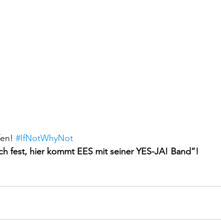
en! 
#IfNotWhyNot
ch fest, hier kommt EES mit seiner YES-JA! Band”!